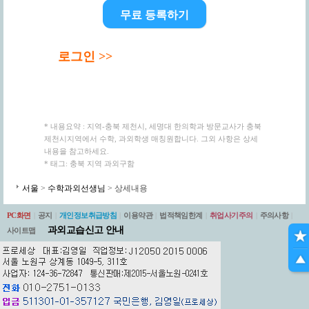
무료 등록하기
로그인 >>
* 내용요약 : 지역-충북 제천시, 세명대 한의학과 방문교사가 충북
제천시지역에서 수학, 과외학생 매칭원합니다. 그외 사항은 상세
내용을 참고하세요.
* 태그: 충북 지역 과외구함
서울
>
수학과외선생님
> 상세내용
PC화면
|
공지
|
개인정보취급방침
|
이용약관
|
법적책임한계
|
취업사기주의
|
주의사항
|
과외교습신고 안내
사이트맵