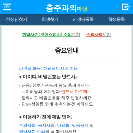
충주과외
마당
선생님찾기
학생찾기
선생님등록
학생등록
취업사기(보이스피싱) 주의
보기
주의사항
보기
중요안내
파란글
클릭: 해당페이지로 이동
● 아이디, 비밀번호는 반드시...
- 금융, 정부기관등의 중요 홈페이지나
네이버등의 이메일과
반드시 다르게
정하시고 비밀번호를 자주 변경하세요!
- 단순/생일등 쉽게 추측되는것 피하세요
● 이용하기 전에 제일 먼저,
주의사항
,
공지사항
,
이용법
,
입금금지
및
취업사기 주의
를 꼭 확인하세요