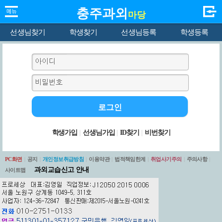
충주과외
마당
선생님찾기
학생찾기
선생님등록
학생등록
학생가입
|
선생님가입
|
ID찾기
|
비번찾기
PC화면
|
공지
|
개인정보취급방침
|
이용약관
|
법적책임한계
|
취업사기주의
|
주의사항
|
과외교습신고 안내
사이트맵