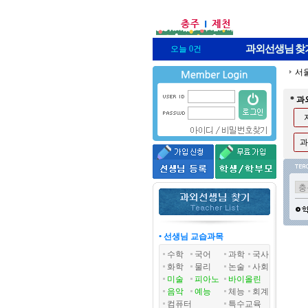
과외선생님
찾
오늘 0건
서
* 
과
• 선생님 교습과목
수학
국어
과학
국사
화학
물리
논술
사회
미술
피아노
바이올린
음악
예능
체능
회계
컴퓨터
특수교육