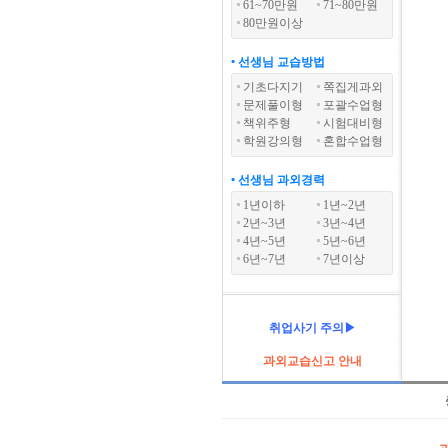
61~70만원
71~80만원
80만원이상
• 선생님 교습방법
기초다지기
쪽집게과외
문제풀이형
포괄수업형
책위주형
시험대비형
학원강의형
혼합수업형
• 선생님 과외경력
1년이하
1년~2년
2년~3년
3년~4년
4년~5년
5년~6년
6년~7년
7년이상
취업사기 주의▶
과외교습신고 안내