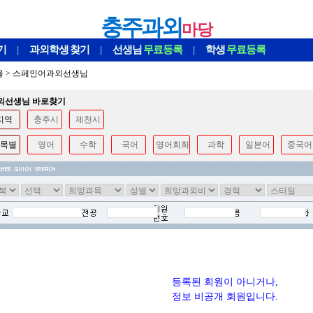
충주과외
마당
기
|
과외학생
찾기
|
선생님
무료등록
|
학생
무료등록
울
>
스페인어과외선생님
과외선생님 바로찾기
지역
충주시
제천시
목별
영어
수학
국어
영어회화
과학
일본어
중국어
등록된 회원이 아니거나,
정보 비공개 회원입니다.