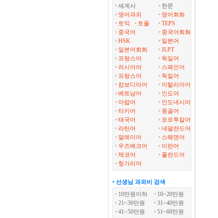
세계사
한문
영어과외
영어회화
토익
토플
TEPS
중국어
중국어회화
HSK
일본어
일본어회화
JLPT
프랑스어
독일어
러시아어
스페인어
프랑스어
독일어
캄보디아어
이탈리아어
베트남어
인도어
아랍어
인도네시아
터키어
몽골어
태국어
포르투칼어
라틴어
네덜란드어
말레이어
스웨덴어
우즈베크어
이란어
체코어
폴란드어
헝가리어
• 선생님 과외비 검색
10만원이하
10~20만원
21~30만원
31~40만원
41~50만원
51~60만원