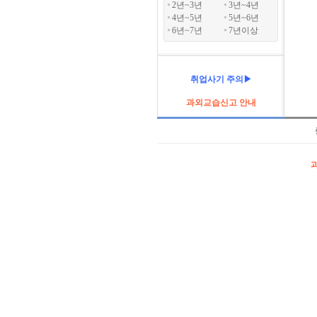
2년~3년
3년~4년
4년~5년
5년~6년
6년~7년
7년이상
취업사기 주의▶
과외교습신고 안내