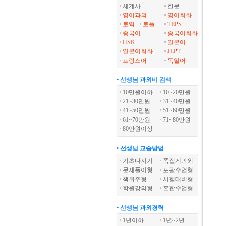
세계사
한문
영어과외
영어회화
토익
토플
TEPS
중국어
중국어회화
HSK
일본어
일본어회화
JLPT
프랑스어
독일어
• 선생님 과외비 검색
10만원이하
10~20만원
21~30만원
31~40만원
41~50만원
51~60만원
61~70만원
71~80만원
80만원이상
• 선생님 교습방법
기초다지기
쪽집게과외
문제풀이형
포괄수업형
책위주형
시험대비형
학원강의형
혼합수업형
• 선생님 과외경력
1년이하
1년~2년