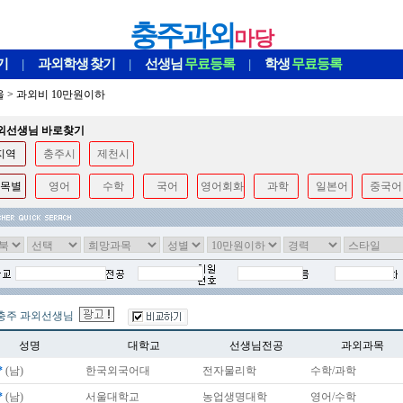
충주과외
마당
기
|
과외학생
찾기
|
선생님
무료등록
|
학생
무료등록
울
>
과외비 10만원이하
과외선생님 바로찾기
지역
충주시
제천시
목별
영어
수학
국어
영어회화
과학
일본어
중국어
충주 과외선생님
성명
대학교
선생님전공
과외과목
*
(남)
한국외국어대
전자물리학
수학/과학
*
(남)
서울대학교
농업생명대학
영어/수학