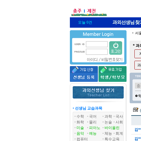
과외선생님
찾
오늘 0건
서
* 
과
• 선생님 교습과목
수학
국어
과학
국사
화학
물리
논술
사회
미술
피아노
바이올린
김*
음악
예능
체능
회계
김*
컴퓨터
특수교육