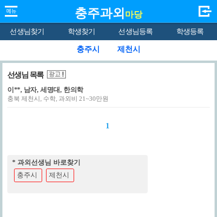
충주과외
마당
선생님찾기
학생찾기
선생님등록
학생등록
충주시
제천시
선생님 목록
이**, 남자, 세명대, 한의학
충북 제천시, 수학, 과외비 21~30만원
1
* 과외선생님 바로찾기
충주시
제천시