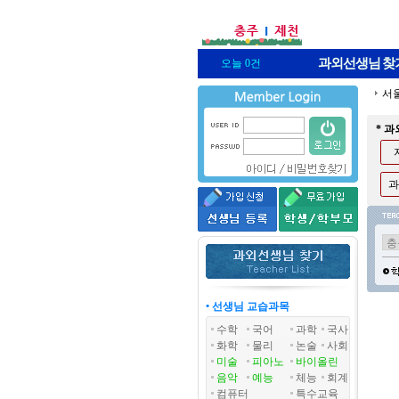
과외선생님
찾
오늘 0건
서
* 
과
• 선생님 교습과목
수학
국어
과학
국사
화학
물리
논술
사회
미술
피아노
바이올린
음악
예능
체능
회계
컴퓨터
특수교육