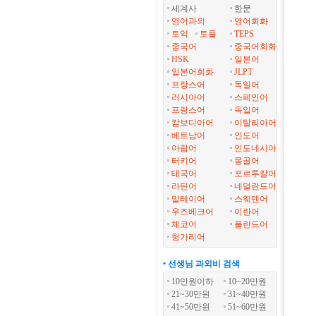
세계사
한문
영어과외
영어회화
토익
토플
TEPS
중국어
중국어회화
HSK
일본어
일본어회화
JLPT
프랑스어
독일어
러시아어
스페인어
프랑스어
독일어
캄보디아어
이탈리아어
베트남어
인도어
아랍어
인도네시아
터키어
몽골어
태국어
포르투칼어
라틴어
네덜란드어
말레이어
스웨덴어
우즈베크어
이란어
체코어
폴란드어
헝가리어
• 선생님 과외비 검색
10만원이하
10~20만원
21~30만원
31~40만원
41~50만원
51~60만원