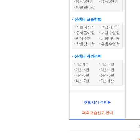
61~70만원
71~80만원
80만원이상
• 선생님 교습방법
기초다지기
쪽집게과외
문제풀이형
포괄수업형
책위주형
시험대비형
학원강의형
혼합수업형
• 선생님 과외경력
1년이하
1년~2년
2년~3년
3년~4년
4년~5년
5년~6년
6년~7년
7년이상
취업사기 주의▶
과외교습신고 안내