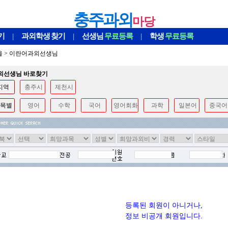
충주과외
마당
기
|
과외학생
찾기
|
선생님
무료등록
|
학생
무료등록
울
>
이란어과외선생님
과외선생님 바로찾기
지역
충주시
제천시
목별
영어
수학
국어
영어회화
과학
일본어
중국어
등록된 회원이 아니거나,
정보 비공개 회원입니다.